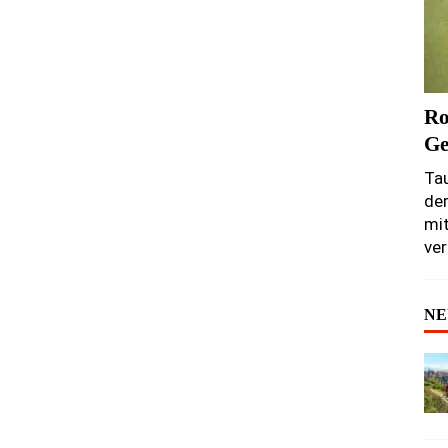
Ro
Ge
Tau
de
mit
ver
NE