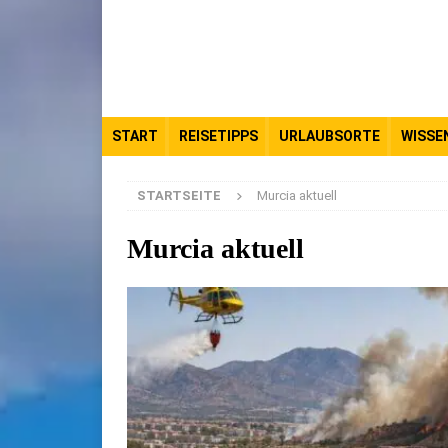
START
REISETIPPS
URLAUBSORTE
WISSE
STARTSEITE
Murcia aktuell
Murcia aktuell