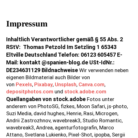
Impressum
Inhaltlich Verantwortlicher gemäß § 55 Abs. 2
RStV:
Thomas Petzold Im Setzling 1 65343
Eltville Deutschland Telefon: 06123 605457 E-
Mail: kontakt @spanien-blog.de USt-IdNr.:
DE234631129
Bildnachweise
Wir verwenden neben
eigenen Bildmaterial auch Bilder von
von
Pexels
,
Pixabay
,
Unsplash
,
Canva.com
,
depositphotos.com
und
stock.adobe.com
Quellangaben von stock.adobe
Fotos unter
anderem von PhotoSG, fizkes, Moon Safari, js-photo,
Suzi Media, david hughes, Henrie, Rasi, Microgen,
Andrii Zastrozhnov, wavebreak3, Studio Romantic,
wavebreak3, Andrea, agenturfotografin, Marco
Attano, Svetlana Lukienko, Pixel-Shot, ipopba, Sergii