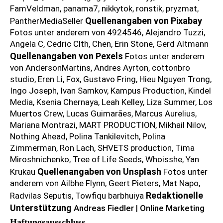
FamVeldman, panama7, nikkytok, ronstik, pryzmat,
Quellenangaben von Pixabay
PantherMediaSeller
Fotos unter anderem von 4924546, Alejandro Tuzzi,
Angela C, Cedric Clth, Chen, Erin Stone, Gerd Altmann
Quellenangaben von Pexels
Fotos unter anderem
von AndersonMartins, Andres Ayrton, cottonbro
studio, Eren Li, Fox, Gustavo Fring, Hieu Nguyen Trong,
Ingo Joseph, Ivan Samkov, Kampus Production, Kindel
Media, Ksenia Chernaya, Leah Kelley, Liza Summer, Los
Muertos Crew, Lucas Guimarães, Marcus Aurelius,
Mariana Montrazi, MART PRODUCTION, Mikhail Nilov,
Nothing Ahead, Polina Tankilevitch, Polina
Zimmerman, Ron Lach, SHVETS production, Tima
Miroshnichenko, Tree of Life Seeds, Whoisshe, Yan
Quellenangaben von Unsplash
Krukau
Fotos unter
anderem von Ailbhe Flynn, Geert Pieters, Mat Napo,
Redaktionelle
Radvilas Seputis, Towfiqu barbhuiya
Unterstützung
Andreas Fiedler
|
Online Marketing
Haftungsausschluss