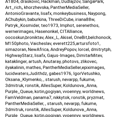
A1804, draskovic, Hackman, Dudlajzov, SangaPark,
Art_rich,, khorzhevska, PantherMediaSeller,
AntonioGravante, lisafx, monkeybusiness, Naypong,
AChubykin, baburkina, ThreeDiCube, iriana88w,
Patryk_Kosmider, teo1973, lmphot, serenethos,
wernerimages, Hasenonkel, CITAlliance,
oocoskun,broniktav, Alex_L, Akisel, OneBit,belchonock,
M150photo, Vaicheslav, everett225,artursfoto1,
simazoran, NewAfrica, AndreyPopov, lorcel, dmitrytph,
HighwayStarz, lisafx, Gajus-Images, DimitarMitev,
kataklinger, artush, Anutaray, photovs, zlikovec,
ilyakalinin, mathes, PantherMediaSeller,epiximages,
lucidwaters,Judithdz, gabes1976, IgorVetushko,
Oksana_Klymenko, , starush, nevarpp, fukume,
3dmitruk, ronstik, AllesSuper, Koldunova_Anna,
Purple_Queue, kotin,gogiyan, vvoennyy, worldnews,
FamVeldman, panama7, nikkytok, ronstik, pryzmat,
PantherMediaSeller, , starush, nevarpp, fukume,
3dmitruk, ronstik, AllesSuper, Koldunova_Anna,
Purple_Queue, kotin,gogiyan, vvoennyy, worldnews,