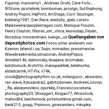
Figurnyi, mynoemy1 , Andreas Gruhl, Cara-Foto ,
IRStone, pirotehnik, bomboman, proslgn, Sutthiphong,
Andrey Popov, HejPrint, ArtStage, Corri Seizinger,
kokliang1981, Dan Race, anatoliy_gleb, Lerato
Maleswena/peopleimages.com, Monique Pouzet,
Henry Clayton, fiburas, jon_chica, kessudap, Deyan,
Quellangaben von
Noradoa, minoandriani, luengo_ua
depositphotos.com
Fotos unter anderem von
Kzenon, bilanol.i.ua, Suljo, mimadeo, pressmaster,
Wavebreakmedia,simazoran, AndreyPopov,
Annebel146, kalinovsky, bluejava, brizmaker,
belchonock, ArchiVIz, manupadillak, belahoche,
eldadcarink, HT-Pix, v74k,
stock@photographyfirm.co.uk, milangucci , absurdov,
ras-slava, Kassandra2, gabitodorean, AndrewLozovyi,
_fla, alexeynovikov, oporkka, Francescoscatena,
photography33, Shvaygert, Kingan77, Wirestock,
mahod84, belchonock, potatushkina.gmail.com,
bank215, gsagi, Pixinooo, ginasanders, mkopka,