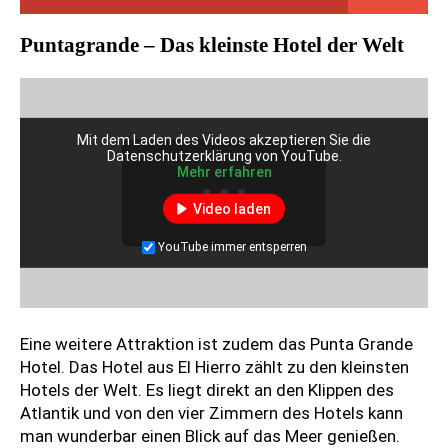
Puntagrande – Das kleinste Hotel der Welt
K
a
n
C
a
a
r
Mit dem Laden des Videos akzeptieren Sie die
b
Datenschutzerklärung von YouTube.
e
Mehr erfahren
r
n
e
-
Video laden
r
R
a
e
YouTube immer entsperren
-
i
D
s
i
e
e
z
Eine weitere Attraktion ist zudem das Punta Grande
k
i
l
Hotel. Das Hotel aus El Hierro zählt zu den kleinsten
e
e
Hotels der Welt. Es liegt direkt an den Klippen des
l
L
i
m
Atlantik und von den vier Zimmern des Hotels kann
a
n
i
man wunderbar einen Blick auf das Meer genießen.
G
L