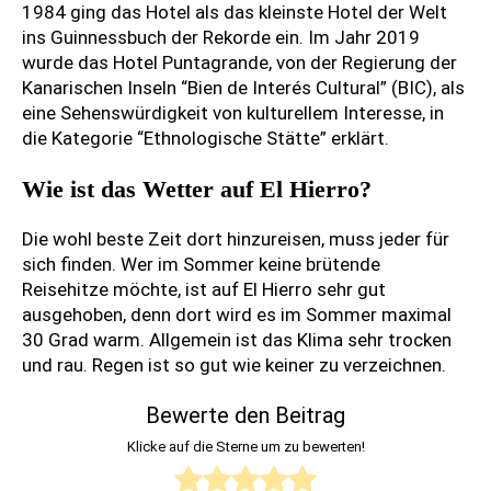
e
t
1984 ging das Hotel als das kleinste Hotel der Welt
o
a
u
v
ins Guinnessbuch der Rekorde ein. Im Jahr 2019
m
n
n
i
wurde das Hotel Puntagrande, von der Regierung der
e
z
s
e
Kanarischen Inseln “Bien de Interés Cultural” (BIC), als
r
a
c
l
a
r
eine Sehenswürdigkeit von kulturellem Interesse, in
h
e
-
o
die Kategorie “Ethnologische Stätte” erklärt.
e
n
D
t
i
S
i
e
n
Wie ist das Wetter auf El Hierro?
e
e
S
b
h
r
e
a
e
Die wohl beste Zeit dort hinzureisen, muss jeder für
u
h
r
n
sich finden. Wer im Sommer keine brütende
h
e
e
s
Reisehitze möchte, ist auf El Hierro sehr gut
i
n
B
w
ausgehoben, denn dort wird es im Sommer maximal
g
s
a
ü
30 Grad warm. Allgemein ist das Klima sehr trocken
e
w
l
D
r
und rau. Regen ist so gut wie keiner zu verzeichnen.
G
ü
e
i
d
l
r
a
e
i
ü
d
Bewerte den Beitrag
r
B
g
L
c
i
e
a
k
a
Klicke auf die Sterne um zu bewerten!
k
g
n
l
e
P
s
k
i
e
i
a