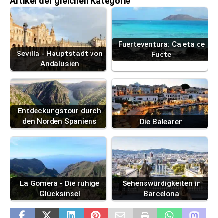
Artikel der gleichen Kategorie
Fuerteventura: Caleta de
Sevilla - Hauptstadt von
Fuste
Andalusien
Entdeckungstour durch
den Norden Spaniens
Die Balearen
La Gomera - Die ruhige
Sehenswürdigkeiten in
Glücksinsel
Barcelona