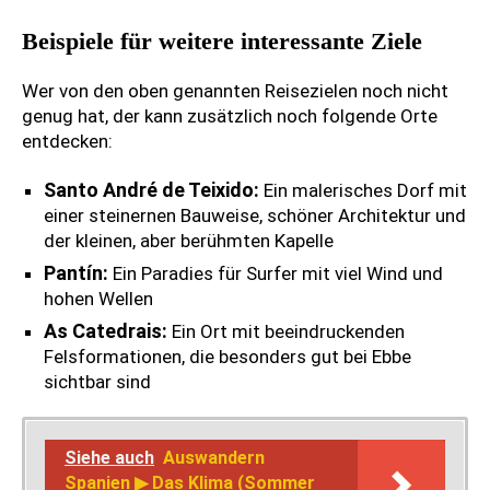
u
Beispiele für weitere interessante Ziele
r
W
e
a
J
n
Wer von den oben genannten Reisezielen noch nicht
n
C
a
u
d
a
genug hat, der kann zusätzlich noch folgende Orte
k
n
e
m
entdecken:
o
d
r
p
b
a
u
i
Santo André de Teixido:
Ein malerisches Dorf mit
s
n
r
n
einer steinernen Bauweise, schöner Architektur und
w
d
l
g
der kleinen, aber berühmten Kapelle
e
e
a
i
g
r
Pantín:
Ein Paradies für Surfer mit viel Wind und
u
n
S
e
b
S
hohen Wellen
p
M
i
p
As Catedrais:
Ein Ort mit beeindruckenden
a
e
n
a
Felsformationen, die besonders gut bei Ebbe
n
e
S
n
S
sichtbar sind
i
r
p
i
p
e
e
a
e
a
n
s
n
n
n
:
a
Siehe auch
Auswandern
i
:
i
L
G
u
e
E
Spanien ▶ Das Klima (Sommer