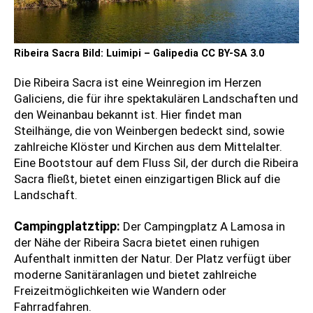
Ribeira Sacra Bild: Luimipi – Galipedia CC BY-SA 3.0
Die Ribeira Sacra ist eine Weinregion im Herzen
Galiciens, die für ihre spektakulären Landschaften und
den Weinanbau bekannt ist. Hier findet man
Steilhänge, die von Weinbergen bedeckt sind, sowie
zahlreiche Klöster und Kirchen aus dem Mittelalter.
Eine Bootstour auf dem Fluss Sil, der durch die Ribeira
Sacra fließt, bietet einen einzigartigen Blick auf die
Landschaft.
B
Campingplatztipp:
Der Campingplatz A Lamosa in
o
der Nähe der Ribeira Sacra bietet einen ruhigen
o
Aufenthalt inmitten der Natur. Der Platz verfügt über
t
moderne Sanitäranlagen und bietet zahlreiche
s
Freizeitmöglichkeiten wie Wandern oder
t
Fahrradfahren.
o