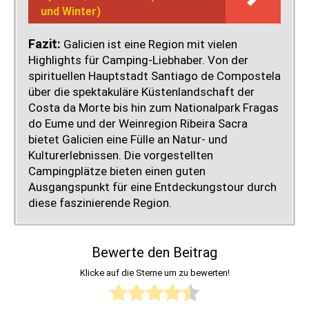
e
a
a
s
n
i
und Winter)
n
n
l
f
:
n
r
z
i
l
E
A
Fazit:
Galicien ist eine Region mit vielen
e
a
c
ü
i
b
Highlights für Camping-Liebhaber. Von der
i
r
i
g
n
e
spirituellen Hauptstadt Santiago de Compostela
s
o
e
e
A
n
e
t
über die spektakuläre Küstenlandschaft der
n
a
b
t
n
e
Costa da Morte bis hin zum Nationalpark Fragas
e
u
e
e
u
S
n
f
do Eume und der Weinregion Ribeira Sacra
n
u
n
e
t
M
bietet Galicien eine Fülle an Natur- und
t
e
d
h
s
a
e
r
Kulturerlebnissen. Die vorgestellten
T
e
p
l
u
u
Campingplätze bieten einen guten
U
n
a
l
e
n
Ausgangspunkt für eine Entdeckungstour durch
I
s
n
o
r
t
diese faszinierende Region.
-
w
n
r
f
e
B
ü
t
c
ü
r
e
r
z
a
r
d
w
d
Bewerte den Beitrag
w
g
N
e
e
i
i
e
a
r
Klicke auf die Sterne um zu bewerten!
r
g
s
n
t
S
t
k
c
i
u
o
u
e