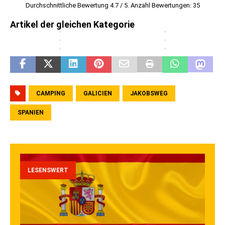
h
e
r
n
Durchschnittliche Bewertung
4.7
/ 5. Anzahl Bewertungen:
35
n
i
e
ß
-
n
g
t
n
e
Artikel der gleichen Kategorie
…
e
e
e
…
n
n
n
CAMPING
GALICIEN
JAKOBSWEG
SPANIEN
LESENSWERT