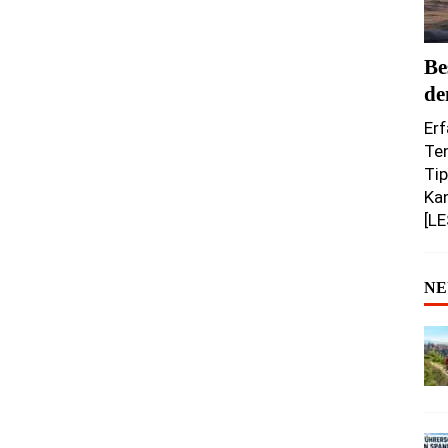
Be
de
Erf
Ten
Tip
Ka
[L
NE