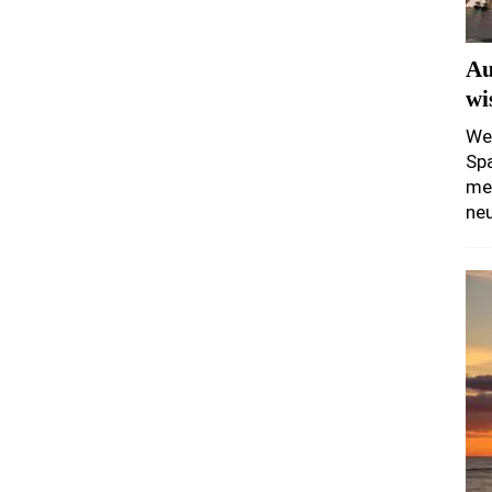
Au
wi
We
Spa
mei
ne