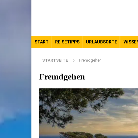
START
REISETIPPS
URLAUBSORTE
WISSE
STARTSEITE
Fremdgehen
Fremdgehen