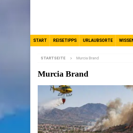
START
REISETIPPS
URLAUBSORTE
WISSE
STARTSEITE
Murcia Brand
Murcia Brand