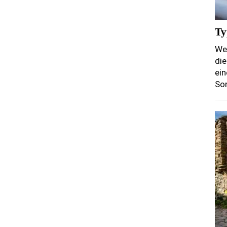
Ty
Wer
di
ein
So