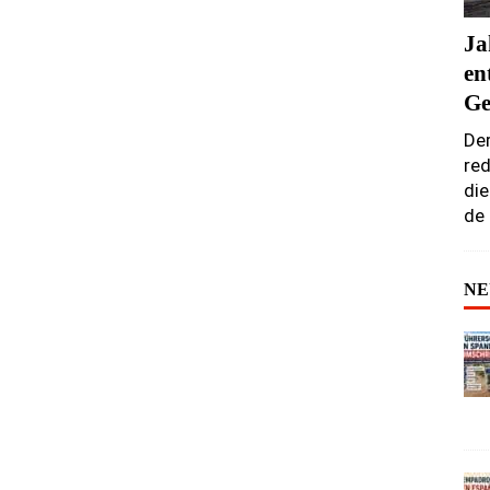
Ja
en
Ge
Der
red
die
de
NE