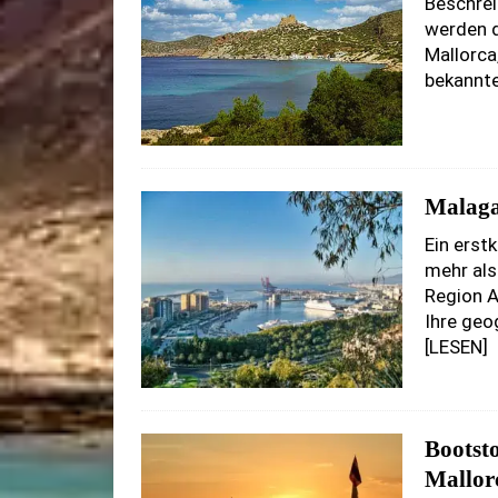
Beschrei
werden d
Mallorca
bekannte
Malaga
Ein erst
mehr als
Region A
Ihre geo
[LESEN]
Bootst
Mallor