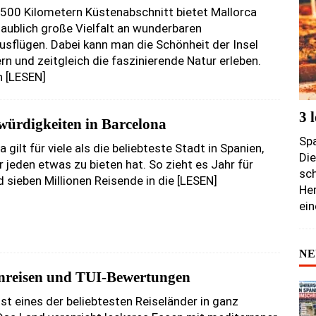
 500 Kilometern Küstenabschnitt bietet Mallorca
laublich große Vielfalt an wunderbaren
sflügen. Dabei kann man die Schönheit der Insel
n und zeitgleich die faszinierende Natur erleben.
h
[LESEN]
3 
würdigkeiten in Barcelona
Sp
 gilt für viele als die beliebteste Stadt in Spanien,
Die
r jeden etwas zu bieten hat. So zieht es Jahr für
sch
d sieben Millionen Reisende in die
[LESEN]
He
ei
NE
nreisen und TUI-Bewertungen
ist eines der beliebtesten Reiseländer in ganz