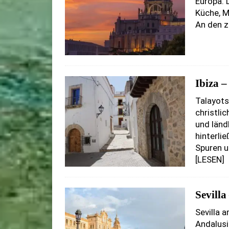
Europa. 
Küche, M
An den z
Ibiza 
Talayots
christli
und länd
hinterli
Spuren u
[LESEN]
Sevill
Sevilla 
Andalusi