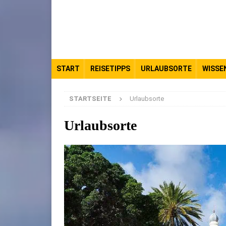
START
REISETIPPS
URLAUBSORTE
WISSE
STARTSEITE
Urlaubsorte
Urlaubsorte