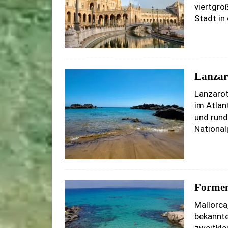
viertgröß
Stadt in
Lanzar
Lanzarote
im Atlan
und rund
Nationa
Formen
Mallorca
bekannte
zweitkle