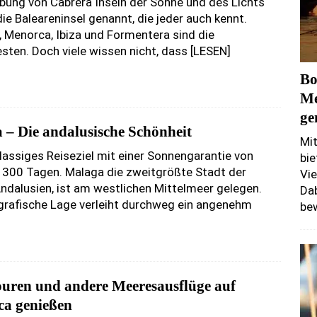
bung von Cabrera Inseln der Sonne und des Lichts
ie Baleareninsel genannt, die jeder auch kennt.
, Menorca, Ibiza und Formentera sind die
sten. Doch viele wissen nicht, dass
[LESEN]
Bo
Me
ge
 – Die andalusische Schönheit
Mit
klassiges Reiseziel mit einer Sonnengarantie von
bie
 300 Tagen. Malaga die zweitgrößte Stadt der
Vie
ndalusien, ist am westlichen Mittelmeer gelegen.
Dab
grafische Lage verleiht durchweg ein angenehm
bew
ouren und andere Meeresausflüge auf
ca genießen