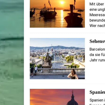
Mit über
eine ung
Meeresau
bewunder
Wer nac
Sehens
Barcelona
da sie fü
Jahr run
Spanie
Spanien 